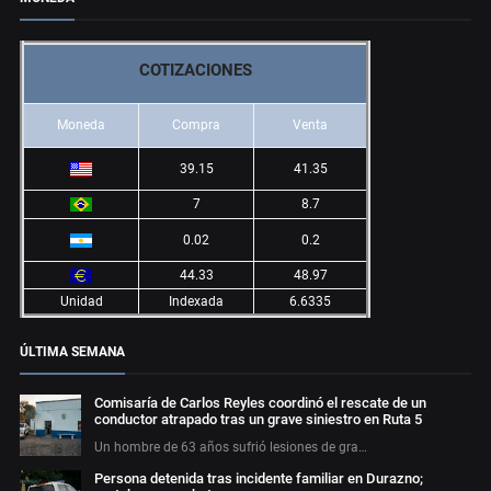
COTIZACIONES
Moneda
Compra
Venta
39.15
41.35
7
8.7
0.02
0.2
44.33
48.97
Unidad
Indexada
6.6335
ÚLTIMA SEMANA
Comisaría de Carlos Reyles coordinó el rescate de un
conductor atrapado tras un grave siniestro en Ruta 5
Un hombre de 63 años sufrió lesiones de gra…
Persona detenida tras incidente familiar en Durazno;