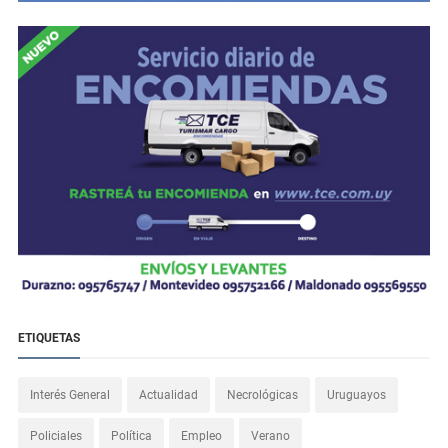
ETIQUETAS
Interés General
Actualidad
Necrológicas
Uruguayos
Policiales
Política
Empleo
Verano