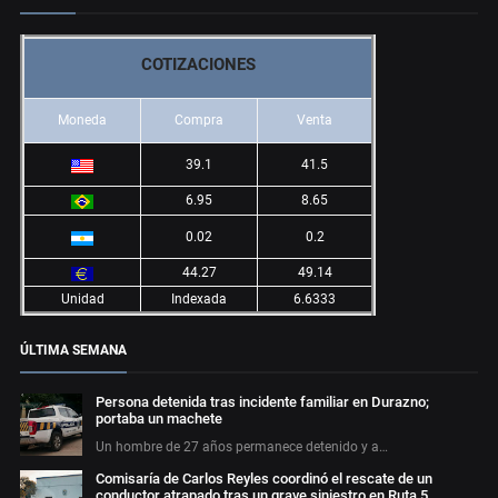
COTIZACIONES
Moneda
Compra
Venta
39.1
41.5
6.95
8.65
0.02
0.2
44.27
49.14
Unidad
Indexada
6.6333
ÚLTIMA SEMANA
Persona detenida tras incidente familiar en Durazno;
portaba un machete
Un hombre de 27 años permanece detenido y a…
Comisaría de Carlos Reyles coordinó el rescate de un
conductor atrapado tras un grave siniestro en Ruta 5