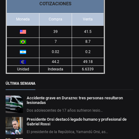
COTIZACIONES
Moneda
Compra
Venta
39
41.5
7
8.7
0.02
0.2
44.2
49.18
Unidad
Indexada
6.6339
ÚLTIMA SEMANA
Accidente grave en Durazno: tres personas resultaron
lesionadas
Dos adolescentes de 17 años sufrieron lesio…
Presidente Orsi destacó legado humano y profesional de
Gabriel Rossi
El presidente de la República, Yamandú Orsi, as…