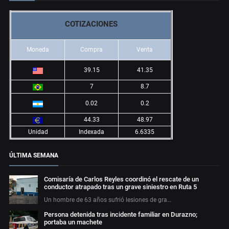
COTIZACIONES
Moneda
Compra
Venta
39.15
41.35
7
8.7
0.02
0.2
44.33
48.97
Unidad
Indexada
6.6335
ÚLTIMA SEMANA
Comisaría de Carlos Reyles coordinó el rescate de un
conductor atrapado tras un grave siniestro en Ruta 5
Un hombre de 63 años sufrió lesiones de gra…
Persona detenida tras incidente familiar en Durazno;
portaba un machete