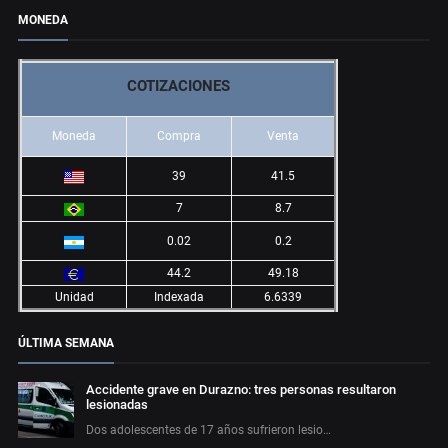
MONEDA
COTIZACIONES
Moneda
Compra
Venta
39
41.5
7
8.7
0.02
0.2
44.2
49.18
Unidad
Indexada
6.6339
ÚLTIMA SEMANA
Accidente grave en Durazno: tres personas resultaron
lesionadas
Dos adolescentes de 17 años sufrieron lesio…