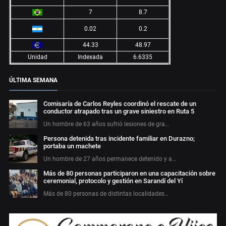
7
8.7
0.02
0.2
44.33
48.97
Unidad
Indexada
6.6335
ÚLTIMA SEMANA
Comisaría de Carlos Reyles coordinó el rescate de un
conductor atrapado tras un grave siniestro en Ruta 5
Un hombre de 63 años sufrió lesiones de gra…
Persona detenida tras incidente familiar en Durazno;
portaba un machete
Un hombre de 27 años permanece detenido y a…
Más de 80 personas participaron en una capacitación sobre
ceremonial, protocolo y gestión en Sarandí del Yí
Más de 80 personas de distintas localidades…