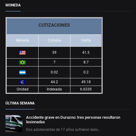
MONEDA
COTIZACIONES
Moneda
Compra
Venta
39
41.5
7
8.7
0.02
0.2
44.2
49.18
Unidad
Indexada
6.6339
ÚLTIMA SEMANA
Accidente grave en Durazno: tres personas resultaron
lesionadas
Dos adolescentes de 17 años sufrieron lesio…