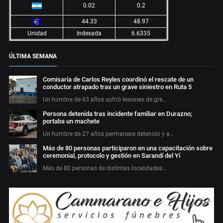
0.02
0.2
44.33
48.97
Unidad
Indexada
6.6335
ÚLTIMA SEMANA
Comisaría de Carlos Reyles coordinó el rescate de un
conductor atrapado tras un grave siniestro en Ruta 5
Un hombre de 63 años sufrió lesiones de gra…
Persona detenida tras incidente familiar en Durazno;
portaba un machete
Un hombre de 27 años permanece detenido y a…
Más de 80 personas participaron en una capacitación sobre
ceremonial, protocolo y gestión en Sarandí del Yí
Más de 80 personas de distintas localidades…