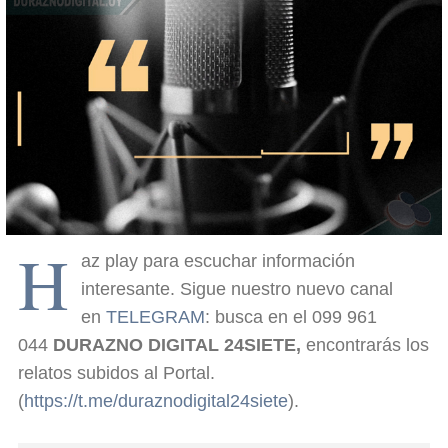
H
az play para escuchar información
interesante. Sigue nuestro nuevo canal
en
TELEGRAM
: busca en el 099 961
044
DURAZNO DIGITAL 24SIETE,
encontrarás los
relatos subidos al Portal.
(
https://t.me/duraznodigital24siete
).