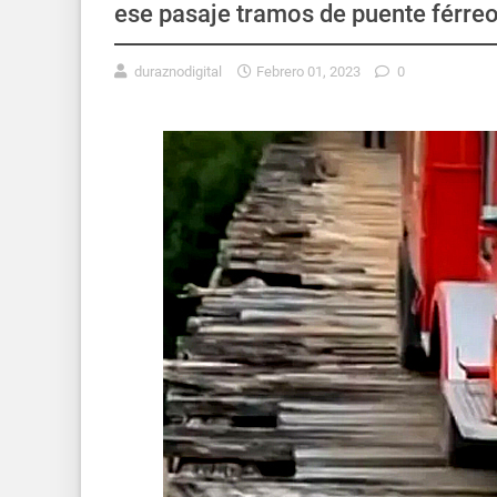
ese pasaje tramos de puente férre
duraznodigital
Febrero 01, 2023
0