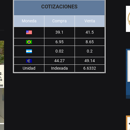
COTIZACIONES
Moneda
Compra
Venta
39.1
41.5
6.95
8.65
0.02
0.2
44.27
49.14
Unidad
Indexada
6.6332