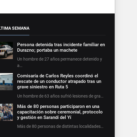
LTIMA SEMANA
Persona detenida tras incidente familiar en
Durazno; portaba un machete
Un hombre de 27 años permanece detenido y
a…
Comisaría de Carlos Reyles coordinó el
rescate de un conductor atrapado tras un
grave siniestro en Ruta 5
Un hombre de 63 años sufrió lesiones de gra…
Más de 80 personas participaron en una
capacitación sobre ceremonial, protocolo
y gestión en Sarandí del Yí
Más de 80 personas de distintas localidades…