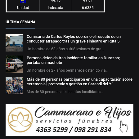
44.15
49.01
Unidad
Indexada
6.6335
ÚLTIMA SEMANA
Comisaría de Carlos Reyles coordinó el rescate de un
conductor atrapado tras un grave siniestro en Ruta 5
Un hombre de 63 años sufrió lesiones de gra…
Persona detenida tras incidente familiar en Durazno;
portaba un machete
Un hombre de 27 años permanece detenido y a…
Más de 80 personas participaron en una capacitación sobre
ceremonial, protocolo y gestión en Sarandí del Yí
Más de 80 personas de distintas localidades…