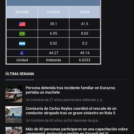
Moneda
Compra
Venta
39.1
41.5
6.95
8.65
0.02
0.2
44.27
49.14
Unidad
Indexada
6.6333
ÚLTIMA SEMANA
Persona detenida tras incidente familiar en Durazno;
portaba un machete
Un hombre de 27 años permanece detenido y a…
Comisaría de Carlos Reyles coordinó el rescate de un
conductor atrapado tras un grave siniestro en Ruta 5
Un hombre de 63 años sufrió lesiones de gra…
Más de 80 personas participaron en una capacitación sobre
ceremonial, protocolo y gestión en Sarandí del Yí