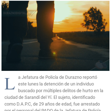
L
a Jefatura de Policía de Durazno reportó
este lunes la detención de un individuo
buscado por múltiples delitos de hurto en la
ciudad de Sarandí del Yí. El sujeto, identificado
como D.A.P.C, de 29 años de edad, fue arrestado
por el personal del PADO de la Jefatura de Policía