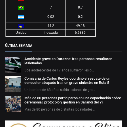
7
8.7
0.02
0.2
44.2
49.18
Unidad
Indexada
6.6335
ÚLTIMA SEMANA
Accidente grave en Durazno: tres personas resultaron
lesionadas
Dos adolescentes de 17 años sufrieron lesio…
Comisaría de Carlos Reyles coordinó el rescate de un
conductor atrapado tras un grave siniestro en Ruta 5
Un hombre de 63 años sufrió lesiones de gra…
Más de 80 personas participaron en una capacitación sobre
ceremonial, protocolo y gestión en Sarandí del Yí
Más de 80 personas de distintas localidades…