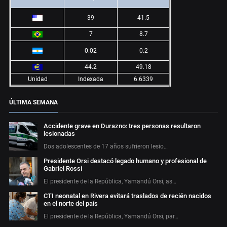
39
41.5
7
8.7
0.02
0.2
44.2
49.18
Unidad
Indexada
6.6339
ÚLTIMA SEMANA
Accidente grave en Durazno: tres personas resultaron
lesionadas
Dos adolescentes de 17 años sufrieron lesio…
Presidente Orsi destacó legado humano y profesional de
Gabriel Rossi
El presidente de la República, Yamandú Orsi, as…
CTI neonatal en Rivera evitará traslados de recién nacidos
en el norte del país
El presidente de la República, Yamandú Orsi, par…