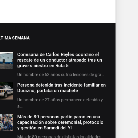
LTIMA SEMANA
Comisaría de Carlos Reyles coordinó el
rescate de un conductor atrapado tras un
grave siniestro en Ruta 5
Un hombre de 63 años sufrió lesiones de gra…
Persona detenida tras incidente familiar en
Durazno; portaba un machete
Un hombre de 27 años permanece detenido y
a…
Más de 80 personas participaron en una
capacitación sobre ceremonial, protocolo
y gestión en Sarandí del Yí
Más de 80 personas de distintas localidades…