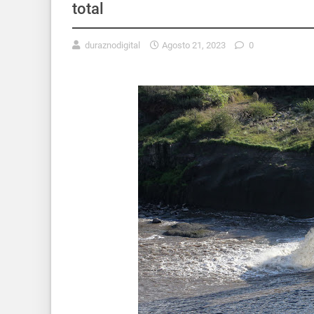
total
duraznodigital
Agosto 21, 2023
0