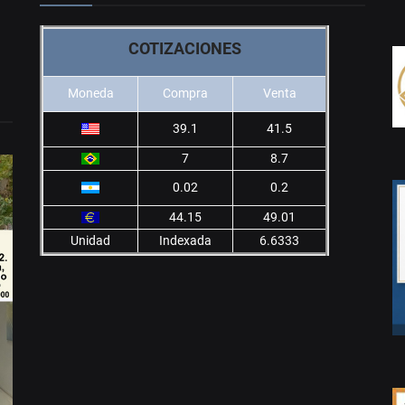
COTIZACIONES
Moneda
Compra
Venta
39.1
41.5
7
8.7
0.02
0.2
44.15
49.01
Unidad
Indexada
6.6333