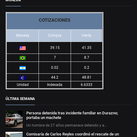
MONEDA
COTIZACIONES
Moneda
Compra
Venta
39.15
41.35
7
8.7
0.02
0.2
44.2
48.81
Unidad
Indexada
6.6333
ÚLTIMA SEMANA
Persona detenida tras incidente familiar en Durazno;
portaba un machete
Un hombre de 27 años permanece detenido y a…
Comisaría de Carlos Reyles coordinó el rescate de un