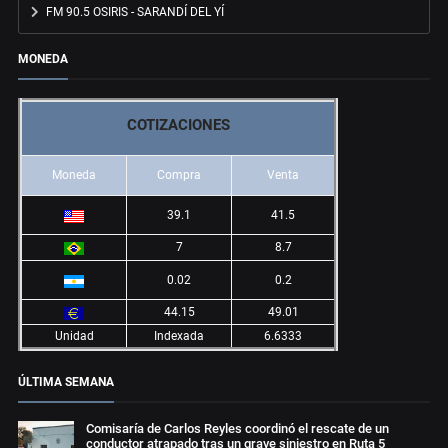
FM 90.5 OSIRIS - SARANDÍ DEL YÍ
MONEDA
COTIZACIONES
Moneda
Compra
Venta
39.1
41.5
7
8.7
0.02
0.2
44.15
49.01
Unidad
Indexada
6.6333
ÚLTIMA SEMANA
Comisaría de Carlos Reyles coordinó el rescate de un
conductor atrapado tras un grave siniestro en Ruta 5