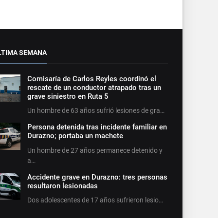
LTIMA SEMANA
Comisaría de Carlos Reyles coordinó el
rescate de un conductor atrapado tras un
grave siniestro en Ruta 5
Un hombre de 63 años sufrió lesiones de gra…
Persona detenida tras incidente familiar en
Durazno; portaba un machete
Un hombre de 27 años permanece detenido y
a…
Accidente grave en Durazno: tres personas
resultaron lesionadas
Dos adolescentes de 17 años sufrieron lesio…