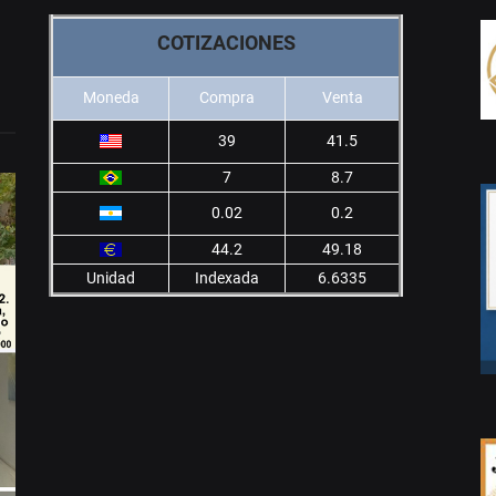
COTIZACIONES
Moneda
Compra
Venta
39
41.5
7
8.7
0.02
0.2
44.2
49.18
Unidad
Indexada
6.6335