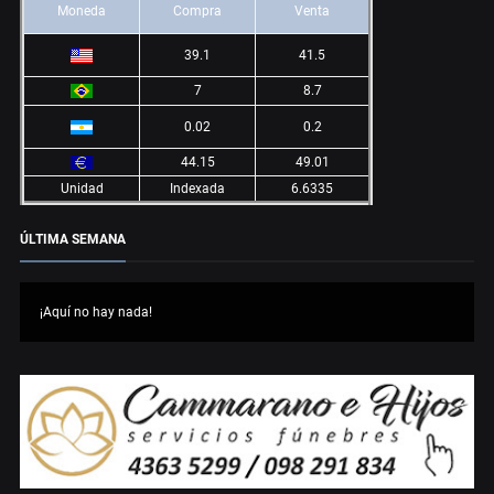
Moneda
Compra
Venta
39.1
41.5
7
8.7
0.02
0.2
44.15
49.01
Unidad
Indexada
6.6335
ÚLTIMA SEMANA
¡Aquí no hay nada!