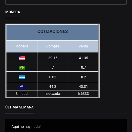
MONEDA
COTIZACIONES
Moneda
Compra
Venta
39.15
41.35
7
8.7
0.02
0.2
44.2
48.81
Unidad
Indexada
6.6333
ÚLTIMA SEMANA
¡Aquí no hay nada!