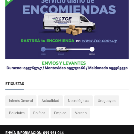
ETIQUETAS
Interés General
Actualidad
Necrológicas
Uruguayos
Policiales
Política
Empleo
Verano
ENVÍA INFORMACIÓN: 099 961 044