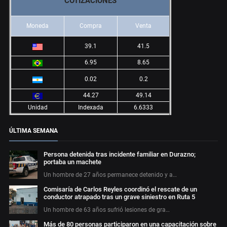
COTIZACIONES
Moneda
Compra
Venta
39.1
41.5
6.95
8.65
0.02
0.2
44.27
49.14
Unidad
Indexada
6.6333
ÚLTIMA SEMANA
Persona detenida tras incidente familiar en Durazno;
portaba un machete
Un hombre de 27 años permanece detenido y a…
Comisaría de Carlos Reyles coordinó el rescate de un
conductor atrapado tras un grave siniestro en Ruta 5
Un hombre de 63 años sufrió lesiones de gra…
Más de 80 personas participaron en una capacitación sobre