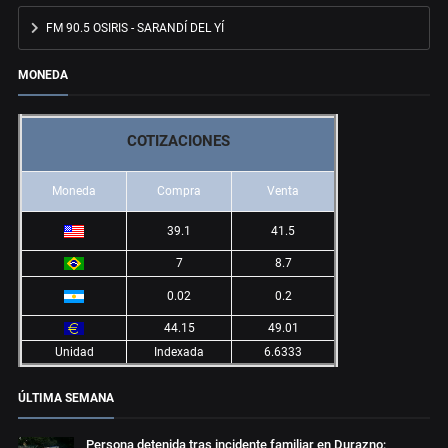
FM 90.5 OSIRIS - SARANDÍ DEL YÍ
MONEDA
COTIZACIONES
Moneda
Compra
Venta
39.1
41.5
7
8.7
0.02
0.2
44.15
49.01
Unidad
Indexada
6.6333
ÚLTIMA SEMANA
Persona detenida tras incidente familiar en Durazno;