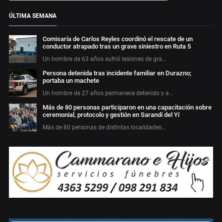
ÚLTIMA SEMANA
Comisaría de Carlos Reyles coordinó el rescate de un
conductor atrapado tras un grave siniestro en Ruta 5
Un hombre de 63 años sufrió lesiones de gra…
Persona detenida tras incidente familiar en Durazno;
portaba un machete
Un hombre de 27 años permanece detenido y a…
Más de 80 personas participaron en una capacitación sobre
ceremonial, protocolo y gestión en Sarandí del Yí
Más de 80 personas de distintas localidades…