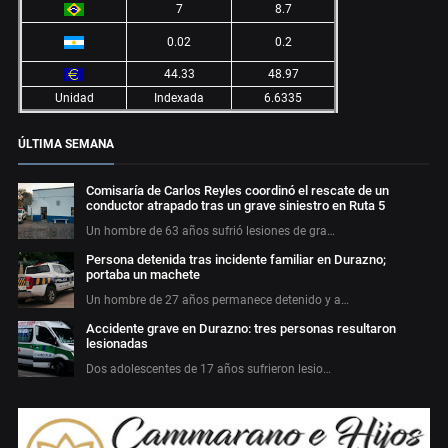
7
8.7
0.02
0.2
44.33
48.97
Unidad
Indexada
6.6335
ÚLTIMA SEMANA
Comisaría de Carlos Reyles coordinó el rescate de un
conductor atrapado tras un grave siniestro en Ruta 5
Un hombre de 63 años sufrió lesiones de gra…
Persona detenida tras incidente familiar en Durazno;
portaba un machete
Un hombre de 27 años permanece detenido y a…
Accidente grave en Durazno: tres personas resultaron
lesionadas
Dos adolescentes de 17 años sufrieron lesio…