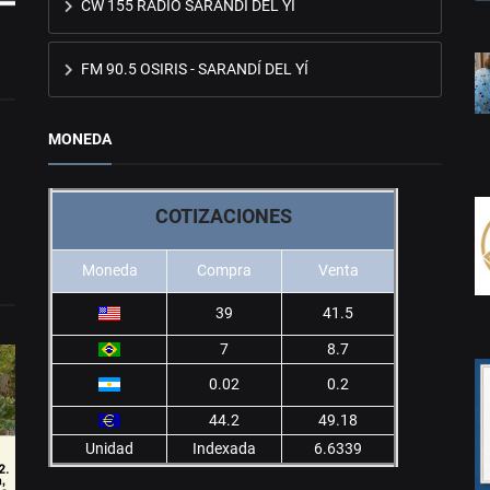
CW 155 RADIO SARANDÍ DEL YÍ
FM 90.5 OSIRIS - SARANDÍ DEL YÍ
MONEDA
COTIZACIONES
Moneda
Compra
Venta
39
41.5
7
8.7
0.02
0.2
44.2
49.18
Unidad
Indexada
6.6339