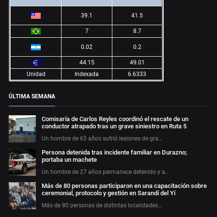
39.1
41.5
7
8.7
0.02
0.2
44.15
49.01
Unidad
Indexada
6.6333
ÚLTIMA SEMANA
Comisaría de Carlos Reyles coordinó el rescate de un
conductor atrapado tras un grave siniestro en Ruta 5
Un hombre de 63 años sufrió lesiones de gra…
Persona detenida tras incidente familiar en Durazno;
portaba un machete
Un hombre de 27 años permanece detenido y a…
Más de 80 personas participaron en una capacitación sobre
ceremonial, protocolo y gestión en Sarandí del Yí
Más de 80 personas de distintas localidades…