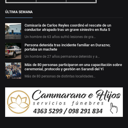
ÚLTIMA SEMANA
Comisaría de Carlos Reyles coordinó el rescate de un
conductor atrapado tras un grave siniestro en Ruta 5
Un hombre de 63 años sufrió lesiones de gra…
Persona detenida tras incidente familiar en Durazno;
portaba un machete
Un hombre de 27 años permanece detenido y a…
Más de 80 personas participaron en una capacitación sobre
ceremonial, protocolo y gestión en Sarandí del Yí
Más de 80 personas de distintas localidades…