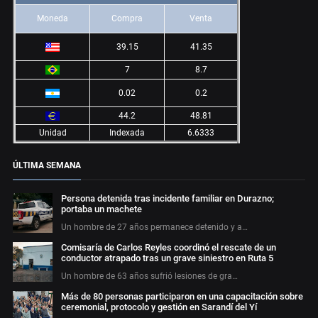
Moneda
Compra
Venta
39.15
41.35
7
8.7
0.02
0.2
44.2
48.81
Unidad
Indexada
6.6333
ÚLTIMA SEMANA
Persona detenida tras incidente familiar en Durazno;
portaba un machete
Un hombre de 27 años permanece detenido y a…
Comisaría de Carlos Reyles coordinó el rescate de un
conductor atrapado tras un grave siniestro en Ruta 5
Un hombre de 63 años sufrió lesiones de gra…
Más de 80 personas participaron en una capacitación sobre
ceremonial, protocolo y gestión en Sarandí del Yí