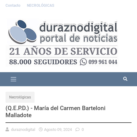
Contacto
NECROLÓGICAS
Necrológicas
(Q.E.P.D.) - María del Carmen Barteloni
Malladote
duraznodigital
Agosto 09, 2024
0