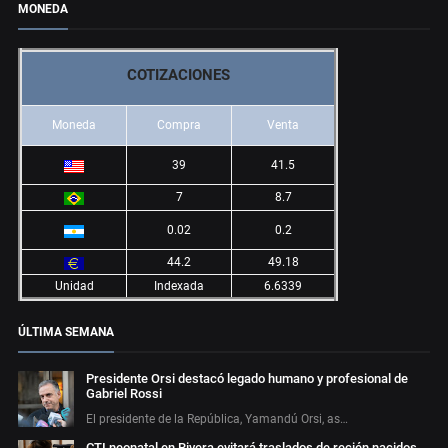
MONEDA
COTIZACIONES
Moneda
Compra
Venta
39
41.5
7
8.7
0.02
0.2
44.2
49.18
Unidad
Indexada
6.6339
ÚLTIMA SEMANA
Presidente Orsi destacó legado humano y profesional de
Gabriel Rossi
El presidente de la República, Yamandú Orsi, as…
CTI neonatal en Rivera evitará traslados de recién nacidos