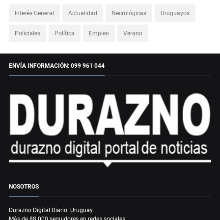
Interés General
Actualidad
Necrológicas
Uruguayos
Policiales
Política
Empleo
Verano
ENVÍA INFORMACIÓN: 099 961 044
NOSOTROS
Durazno Digital Diario. Uruguay.
Más de 88.000 seguidores en redes sociales.