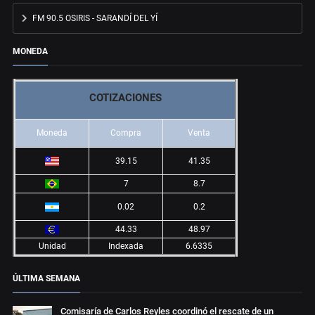
FM 90.5 OSIRIS - SARANDÍ DEL YÍ
MONEDA
COTIZACIONES
Moneda
Compra
Venta
39.15
41.35
7
8.7
0.02
0.2
44.33
48.97
Unidad
Indexada
6.6335
ÚLTIMA SEMANA
Comisaría de Carlos Reyles coordinó el rescate de un