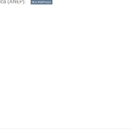
blica (ANEP).
IR A PORTADA