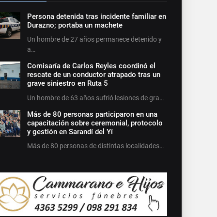
Persona detenida tras incidente familiar en
Durazno; portaba un machete
Un hombre de 27 años permanece detenido y
a…
Comisaría de Carlos Reyles coordinó el
rescate de un conductor atrapado tras un
grave siniestro en Ruta 5
Un hombre de 63 años sufrió lesiones de gra…
Más de 80 personas participaron en una
capacitación sobre ceremonial, protocolo
y gestión en Sarandí del Yí
Más de 80 personas de distintas localidades…