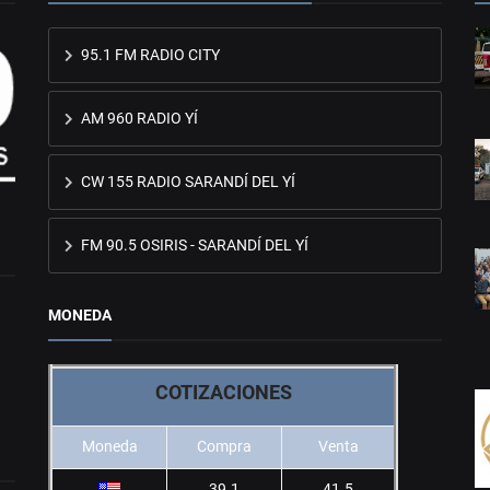
95.1 FM RADIO CITY
AM 960 RADIO YÍ
CW 155 RADIO SARANDÍ DEL YÍ
FM 90.5 OSIRIS - SARANDÍ DEL YÍ
MONEDA
COTIZACIONES
Moneda
Compra
Venta
39.1
41.5