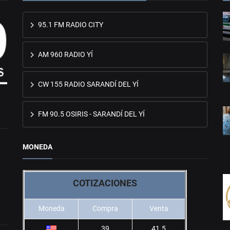
95.1 FM RADIO CITY
AM 960 RADIO YÍ
CW 155 RADIO SARANDÍ DEL YÍ
FM 90.5 OSIRIS - SARANDÍ DEL YÍ
MONEDA
COTIZACIONES
Moneda
Compra
Venta
39
41.5