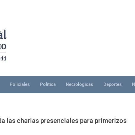
Policiales
Política
Necrológicas
Deportes
N
a las charlas presenciales para primerizos