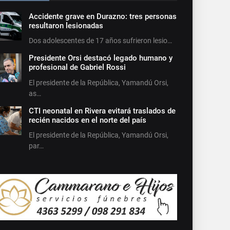
Accidente grave en Durazno: tres personas
resultaron lesionadas
Dos adolescentes de 17 años sufrieron lesio…
Presidente Orsi destacó legado humano y
profesional de Gabriel Rossi
El presidente de la República, Yamandú Orsi,
as…
CTI neonatal en Rivera evitará traslados de
recién nacidos en el norte del país
El presidente de la República, Yamandú Orsi,
par…