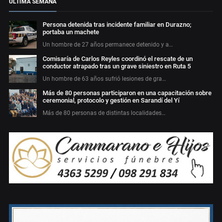
ÚLTIMA SEMANA
Persona detenida tras incidente familiar en Durazno;
portaba un machete
Un hombre de 27 años permanece detenido y a…
Comisaría de Carlos Reyles coordinó el rescate de un
conductor atrapado tras un grave siniestro en Ruta 5
Un hombre de 63 años sufrió lesiones de gra…
Más de 80 personas participaron en una capacitación sobre
ceremonial, protocolo y gestión en Sarandí del Yí
Más de 80 personas de distintas localidades…