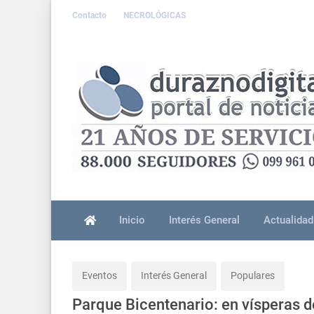
Contacto
NECROLÓGICAS
Inicio
Interés General
Actualidad
Eventos
Interés General
Populares
Parque Bicentenario: en vísperas d