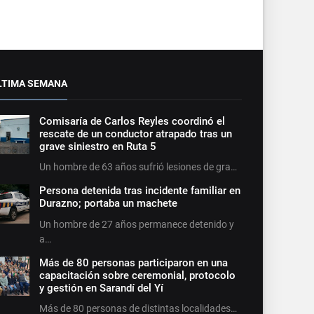
LTIMA SEMANA
Comisaría de Carlos Reyles coordinó el
rescate de un conductor atrapado tras un
grave siniestro en Ruta 5
Un hombre de 63 años sufrió lesiones de gra…
Persona detenida tras incidente familiar en
Durazno; portaba un machete
Un hombre de 27 años permanece detenido y
a…
Más de 80 personas participaron en una
capacitación sobre ceremonial, protocolo
y gestión en Sarandí del Yí
Más de 80 personas de distintas localidades…