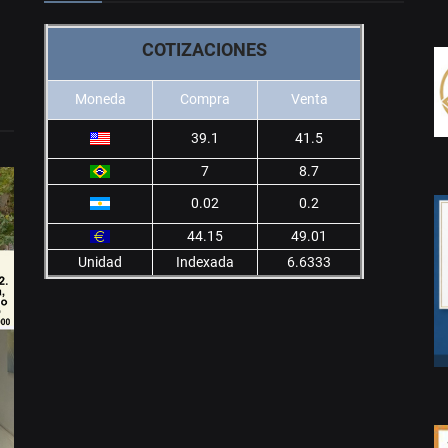
COTIZACIONES
Moneda
Compra
Venta
39.1
41.5
7
8.7
0.02
0.2
44.15
49.01
Unidad
Indexada
6.6333