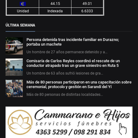
44.15
49.01
Unidad
Indexada
6.6333
ÚLTIMA SEMANA
Persona detenida tras incidente familiar en Durazno;
portaba un machete
Un hombre de 27 años permanece detenido y a…
Comisaría de Carlos Reyles coordinó el rescate de un
conductor atrapado tras un grave siniestro en Ruta 5
Un hombre de 63 años sufrió lesiones de gra…
Más de 80 personas participaron en una capacitación sobre
ceremonial, protocolo y gestión en Sarandí del Yí
Más de 80 personas de distintas localidades…