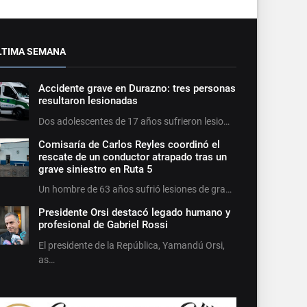
LTIMA SEMANA
Accidente grave en Durazno: tres personas
resultaron lesionadas
Dos adolescentes de 17 años sufrieron lesio…
Comisaría de Carlos Reyles coordinó el
rescate de un conductor atrapado tras un
grave siniestro en Ruta 5
Un hombre de 63 años sufrió lesiones de gra…
Presidente Orsi destacó legado humano y
profesional de Gabriel Rossi
El presidente de la República, Yamandú Orsi,
as…