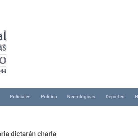
Policiales
Política
Necrológicas
Deportes
N
ria dictarán charla