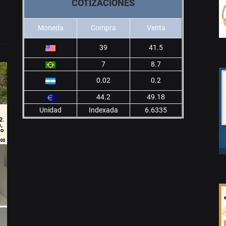
COTIZACIONES
Moneda
Compra
Venta
39
41.5
7
8.7
0.02
0.2
44.2
49.18
Unidad
Indexada
6.6335