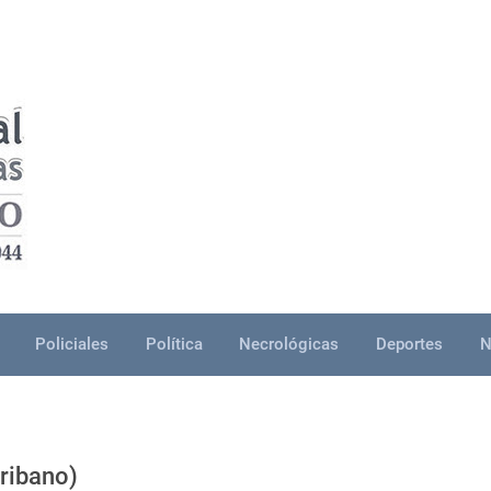
Policiales
Política
Necrológicas
Deportes
N
ribano)