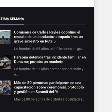
LTIMA SEMANA
Comisaría de Carlos Reyles coordinó el
rescate de un conductor atrapado tras un
grave siniestro en Ruta 5
Un hombre de 63 años sufrió lesiones de gra…
Persona detenida tras incidente familiar en
Durazno; portaba un machete
Un hombre de 27 años permanece detenido y
a…
Más de 80 personas participaron en una
capacitación sobre ceremonial, protocolo
y gestión en Sarandí del Yí
Más de 80 personas de distintas localidades…