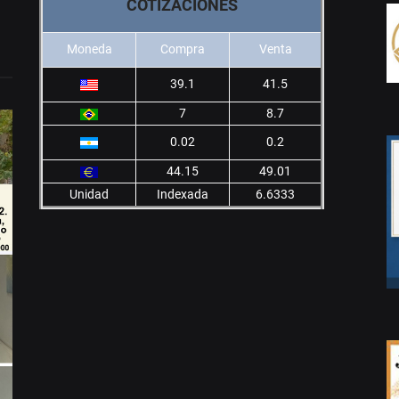
COTIZACIONES
Moneda
Compra
Venta
39.1
41.5
7
8.7
0.02
0.2
44.15
49.01
Unidad
Indexada
6.6333