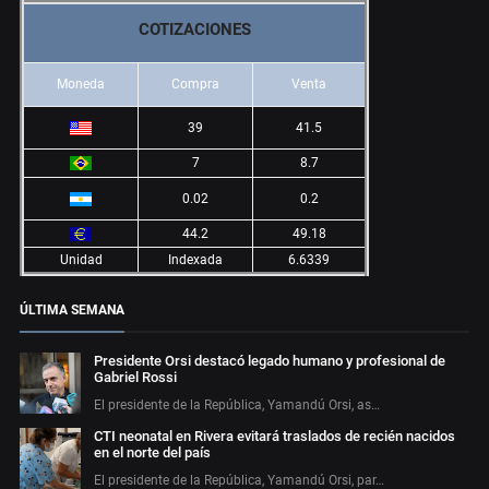
COTIZACIONES
Moneda
Compra
Venta
39
41.5
7
8.7
0.02
0.2
44.2
49.18
Unidad
Indexada
6.6339
ÚLTIMA SEMANA
Presidente Orsi destacó legado humano y profesional de
Gabriel Rossi
El presidente de la República, Yamandú Orsi, as…
CTI neonatal en Rivera evitará traslados de recién nacidos
en el norte del país
El presidente de la República, Yamandú Orsi, par…