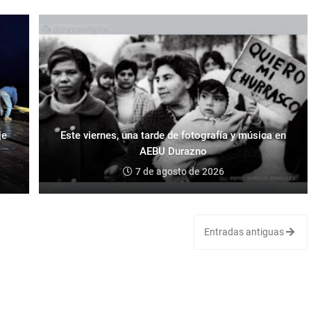
je
Este viernes, una tarde de fotografía y música en
AEBU Durazno
7 de agosto de 2026
Entradas antiguas