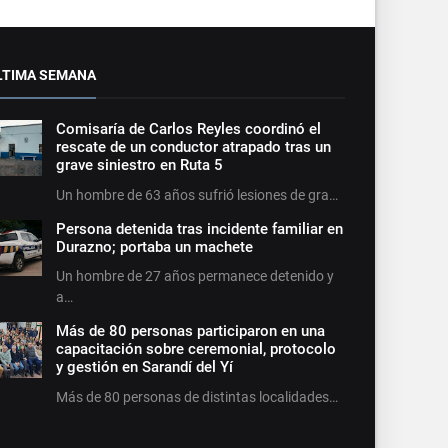
LTIMA SEMANA
Comisaría de Carlos Reyles coordinó el
rescate de un conductor atrapado tras un
grave siniestro en Ruta 5
Un hombre de 63 años sufrió lesiones de gra…
Persona detenida tras incidente familiar en
Durazno; portaba un machete
Un hombre de 27 años permanece detenido y
a…
Más de 80 personas participaron en una
capacitación sobre ceremonial, protocolo
y gestión en Sarandí del Yí
Más de 80 personas de distintas localidades…