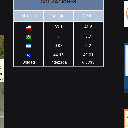
COTIZACIONES
Moneda
Compra
Venta
39.1
41.5
7
8.7
0.02
0.2
44.15
49.01
Unidad
Indexada
6.6333