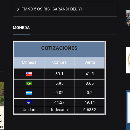
FM 90.5 OSIRIS - SARANDÍ DEL YÍ
MONEDA
COTIZACIONES
Moneda
Compra
Venta
39.1
41.5
6.95
8.65
0.02
0.2
44.27
49.14
Unidad
Indexada
6.6332