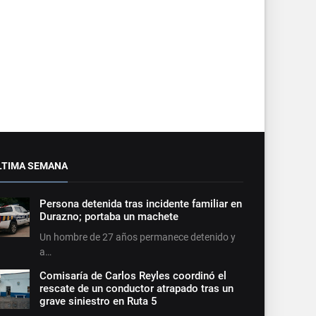
LTIMA SEMANA
Persona detenida tras incidente familiar en
Durazno; portaba un machete
Un hombre de 27 años permanece detenido y
a…
Comisaría de Carlos Reyles coordinó el
rescate de un conductor atrapado tras un
grave siniestro en Ruta 5