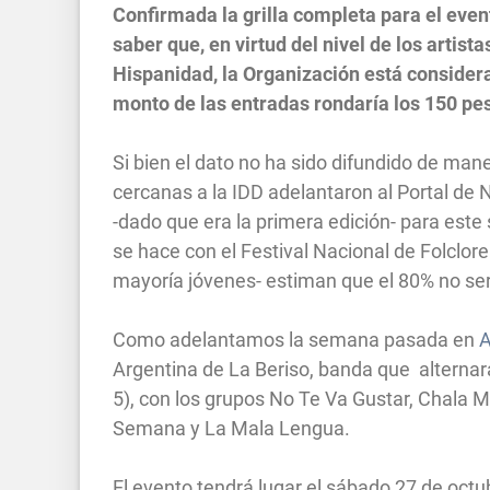
Confirmada la grilla completa para el e
saber que, en virtud del nivel de los artist
Hispanidad, la Organización está consider
monto de las entradas rondaría los 150 pe
Si bien el dato no ha sido difundido de man
cercanas a la IDD adelantaron al Portal de N
-dado que era la primera edición- para est
se hace con el Festival Nacional de Folclor
mayoría jóvenes- estiman que el 80% no ser
Como adelantamos la semana pasada en
Argentina de La Beriso, banda que alternará
5), con los grupos No Te Va Gustar, Chala M
Semana y La Mala Lengua.
El evento tendrá lugar el sábado 27 de octu