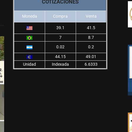
COTIZACIONES
Moneda
Compra
Venta
39.1
41.5
7
8.7
0.02
0.2
44.15
49.01
Unidad
Indexada
6.6333