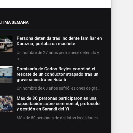
LTIMA SEMANA
Persona detenida tras incidente familiar en
Durazno; portaba un machete
Un hombre de 27 años permanece detenido y
a…
Comisaría de Carlos Reyles coordinó el
rescate de un conductor atrapado tras un
grave siniestro en Ruta 5
Un hombre de 63 años sufrió lesiones de gra…
Más de 80 personas participaron en una
capacitación sobre ceremonial, protocolo
y gestión en Sarandí del Yí
Más de 80 personas de distintas localidades…