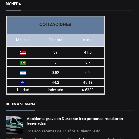
MONEDA
COTIZACIONES
Moneda
Compra
Venta
39
41.5
7
8.7
0.02
0.2
44.2
49.18
Unidad
Indexada
6.6339
ÚLTIMA SEMANA
Accidente grave en Durazno: tres personas resultaron
lesionadas
Dos adolescentes de 17 años sufrieron lesio…