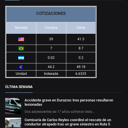
COTIZACIONES
Moneda
Compra
Venta
39
41.5
7
8.7
0.02
0.2
44.2
49.18
Unidad
Indexada
6.6335
ÚLTIMA SEMANA
Accidente grave en Durazno: tres personas resultaron
lesionadas
Dos adolescentes de 17 años sufrieron lesio…
Comisaría de Carlos Reyles coordinó el rescate de un
conductor atrapado tras un grave siniestro en Ruta 5