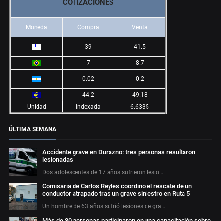
COTIZACIONES
Moneda
Compra
Venta
39
41.5
7
8.7
0.02
0.2
44.2
49.18
Unidad
Indexada
6.6335
ÚLTIMA SEMANA
Accidente grave en Durazno: tres personas resultaron
lesionadas
Dos adolescentes de 17 años sufrieron lesio…
Comisaría de Carlos Reyles coordinó el rescate de un
conductor atrapado tras un grave siniestro en Ruta 5
Un hombre de 63 años sufrió lesiones de gra…
Más de 80 personas participaron en una capacitación sobre