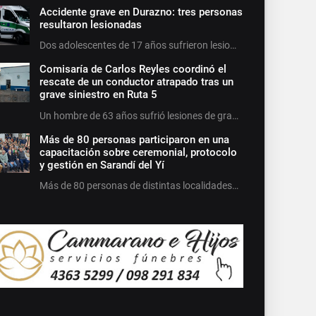
Accidente grave en Durazno: tres personas
resultaron lesionadas
Dos adolescentes de 17 años sufrieron lesio…
Comisaría de Carlos Reyles coordinó el
rescate de un conductor atrapado tras un
grave siniestro en Ruta 5
Un hombre de 63 años sufrió lesiones de gra…
Más de 80 personas participaron en una
capacitación sobre ceremonial, protocolo
y gestión en Sarandí del Yí
Más de 80 personas de distintas localidades…