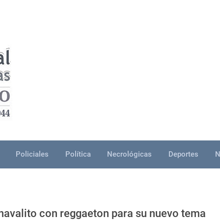
Policiales
Política
Necrológicas
Deportes
N
navalito con reggaeton para su nuevo tema