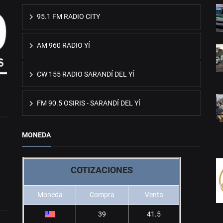
95.1 FM RADIO CITY
AM 960 RADIO YÍ
CW 155 RADIO SARANDÍ DEL YÍ
FM 90.5 OSIRIS - SARANDÍ DEL YÍ
MONEDA
COTIZACIONES
Moneda
Compra
Venta
39
41.5