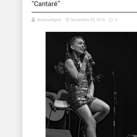
“Cantaré”
duraznodigital
Noviembre 05, 2018
0