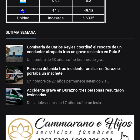
0.02
0.2
44.2
49.18
Unidad
Indexada
6.6335
ÚLTIMA SEMANA
Comisaría de Carlos Reyles coordinó el rescate de un
conductor atrapado tras un grave siniestro en Ruta 5
Un hombre de 63 años sufrió lesiones de gra…
Persona detenida tras incidente familiar en Durazno;
portaba un machete
Un hombre de 27 años permanece detenido y a…
Accidente grave en Durazno: tres personas resultaron
lesionadas
Dos adolescentes de 17 años sufrieron lesio…