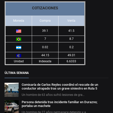
COTIZACIONES
Moneda
Compra
Venta
39.1
41.5
7
8.7
0.02
0.2
44.15
49.01
Unidad
Indexada
6.6333
ÚLTIMA SEMANA
Comisaría de Carlos Reyles coordinó el rescate de un
conductor atrapado tras un grave siniestro en Ruta 5
Un hombre de 63 años sufrió lesiones de gra…
Persona detenida tras incidente familiar en Durazno;
portaba un machete
Un hombre de 27 años permanece detenido y a…