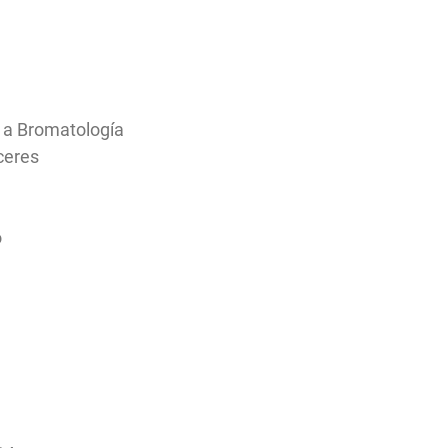
 a Bromatología
ceres
o