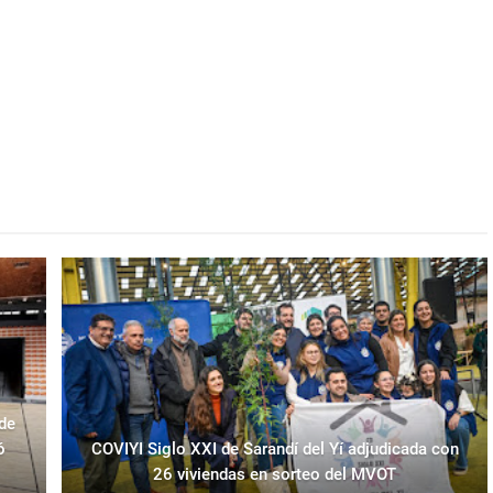
 de
ó
COVIYI Siglo XXI de Sarandí del Yí adjudicada con
26 viviendas en sorteo del MVOT