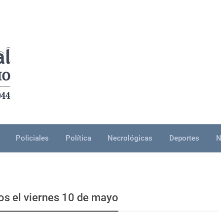
Policiales
Política
Necrológicas
Deportes
N
os el viernes 10 de mayo