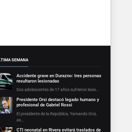
LTIMA SEMANA
Accidente grave en Durazno: tres personas
resultaron lesionadas
Dos adolescentes de 17 años sufrieron lesio…
Presidente Orsi destacó legado humano y
profesional de Gabriel Rossi
El presidente de la República, Yamandú Orsi,
as…
CTI neonatal en Rivera evitará traslados de