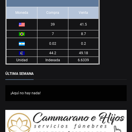
Moneda
Compra
Venta
39
41.5
7
8.7
0.02
0.2
44.2
49.18
Unidad
Indexada
6.6339
ÚLTIMA SEMANA
¡Aquí no hay nada!