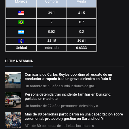
Moneda
Compra
Venta
39.1
41.5
7
8.7
0.02
0.2
44.15
49.01
Unidad
Indexada
6.6333
ÚLTIMA SEMANA
Comisaría de Carlos Reyles coordinó el rescate de un
conductor atrapado tras un grave siniestro en Ruta 5
Un hombre de 63 años sufrió lesiones de gra…
Persona detenida tras incidente familiar en Durazno;
portaba un machete
Un hombre de 27 años permanece detenido y a…
Más de 80 personas participaron en una capacitación sobre
ceremonial, protocolo y gestión en Sarandí del Yí
Más de 80 personas de distintas localidades…